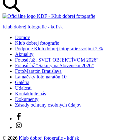
Klub dobrej fotografie - kdf.sk
Domov
Klub dobrej fotografie
Podporte Klub dobrej fotografie svojimi 2 %
Aktuality
Fotosúťaž „SVET OBJEKTÍVOM 2026“
Fotosúťaž “Sakury na Slovensku 2026”
FotoMaratón Bratislava
Lamačský fotomaratón 10
Galéria
Udalosti
Kontaktujte nás
Dokumenty
Zásady ochrany osobných údajov
Facebook
Instagram
© 2026
Klub dobrej fotografie - kdf.sk