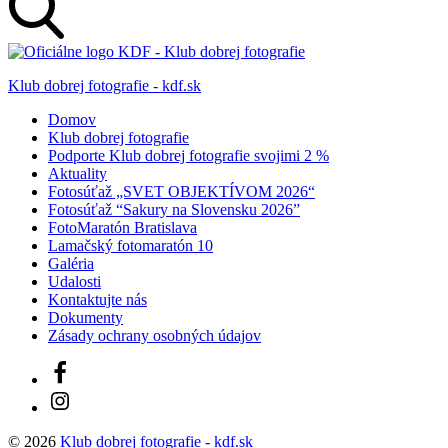
Klub dobrej fotografie - kdf.sk
Domov
Klub dobrej fotografie
Podporte Klub dobrej fotografie svojimi 2 %
Aktuality
Fotosúťaž „SVET OBJEKTÍVOM 2026“
Fotosúťaž “Sakury na Slovensku 2026”
FotoMaratón Bratislava
Lamačský fotomaratón 10
Galéria
Udalosti
Kontaktujte nás
Dokumenty
Zásady ochrany osobných údajov
Facebook
Instagram
© 2026
Klub dobrej fotografie - kdf.sk