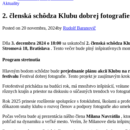
Aktuality
2. členská schôdza Klubu dobrej fotografie:
Posted on
20 novembra, 2024
by
Rudolf Baranovič
Dňa
3. decembra 2024 o 18:00
sa uskutoční
2. členská schôdza Kl
Stromová 18, Bratislava
. Tento večer bude plný inšpiratívnych mom
Program stretnutia
Hlavným bodom schôdze bude
prejednanie plánu akcií Klubu na 
festivalu
Festival dobrej fotografie. Tento projekt je zaujímavým kro
Fotofestival prichádza na budúci rok, má množstvo inšpirácií, vrátan
rôznych krajín a priestor na diskusiu o súčasných trendoch vo fotogra
Rok 2025 prinesie rozšírenie spolupráce s fotoklubmi, školami a prof
dôkazom snahy klubu o rozvoj členov a podpory fotografie ako umelec
Počas večera bude aj prezentácia nášho člena
Milana Navrátila
, kto
pohľad na dynamiku a veľké mesto. Verím, že Milanove diela inšpirujú