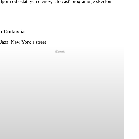
dporu od ostatných členov, táto časť programu je skvelou
a Tankovňa
.
Street