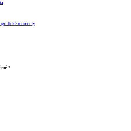
otografické momenty
čené
*