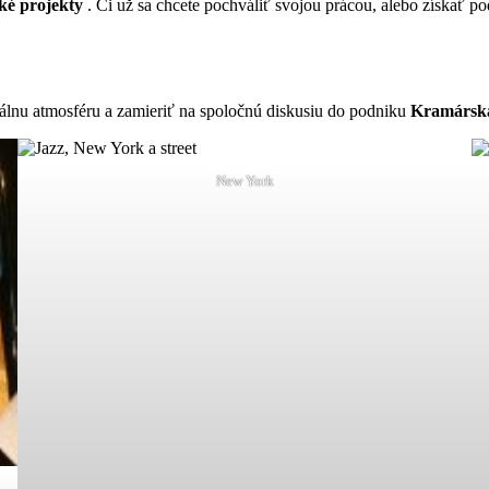
cké projekty
. Či už sa chcete pochváliť svojou prácou, alebo získať po
lnu atmosféru a zamieriť na spoločnú diskusiu do podniku
Kramársk
New York