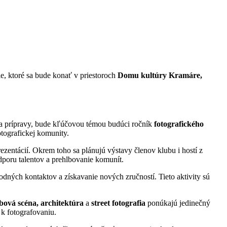
e, ktoré sa bude konať v priestoroch
Domu kultúry Kramáre,
y a prípravy, bude kľúčovou témou budúci ročník
fotografického
otografickej komunity.
ezentácií. Okrem toho sa plánujú výstavy členov klubu i hostí z
odporu talentov a prehlbovanie komunít.
odných kontaktov a získavanie nových zručností. Tieto aktivity sú
ubová scéna, architektúra
a
street
fotografia
ponúkajú jedinečný
 k fotografovaniu.