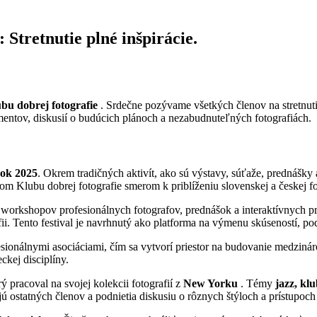
 Stretnutie plné inšpirácie.
ubu dobrej fotografie
. Srdečne pozývame všetkých členov na stretnuti
entov, diskusií o budúcich plánoch a nezabudnuteľných fotografiách.
rok 2025
. Okrem tradičných aktivít, ako sú výstavy, súťaže, prednášk
kom Klubu dobrej fotografie smerom k priblíženiu slovenskej a českej f
e workshopov profesionálnych fotografov, prednášok a interaktívnych pr
fii. Tento festival je navrhnutý ako platforma na výmenu skúseností, p
esionálnymi asociáciami, čím sa vytvorí priestor na budovanie medzinár
kej disciplíny.
rý pracoval na svojej kolekcii fotografií z
New Yorku
. Témy
jazz, kl
 ostatných členov a podnietia diskusiu o rôznych štýloch a prístupoch