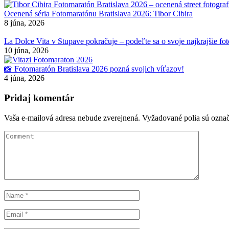
Ocenená séria Fotomaratónu Bratislava 2026: Tibor Cibira
8 júna, 2026
La Dolce Vita v Stupave pokračuje – podeľte sa o svoje najkrajšie f
10 júna, 2026
📸 Fotomaratón Bratislava 2026 pozná svojich víťazov!
4 júna, 2026
Pridaj komentár
Vaša e-mailová adresa nebude zverejnená.
Vyžadované polia sú ozna