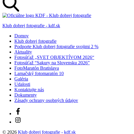
Klub dobrej fotografie - kdf.sk
Domov
Klub dobrej fotografie
Podporte Klub dobrej fotografie svojimi 2 %
Aktuality
Fotosúťaž „SVET OBJEKTÍVOM 2026“
Fotosúťaž “Sakury na Slovensku 2026”
FotoMaratón Bratislava
Lamačský fotomaratón 10
Galéria
Udalosti
Kontaktujte nás
Dokumenty
Zásady ochrany osobných údajov
Facebook
Instagram
© 2026
Klub dobrej fotografie - kdf.sk