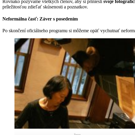
Rovnako pozývame všetkých členov, aby si priniesli
svoje fotografi
príležitosťou zdieľať skúsenosti a poznatkov.
Neformálna časť: Záver s posedením
Po skončení oficiálneho programu si môžeme opäť vychutnať neformá
Jazz