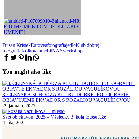
Dusan Kristek
Eurovea
fotografia
jedlo
Klub dobrej
fotografie
Kolkovna
mobil
NAY
workshop
You might also like
3. ČLENSKÁ SCHÔDZA KLUBU DOBREJ FOTOGRAFIE:
OBJAVUJEME EKVÁDOR S ROZÁLIOU VACULÍKOVOU
29 januára, 2025
Svet objektívom 2025 – Výsledky 3. kola fotosúťaže
4 júla, 2025