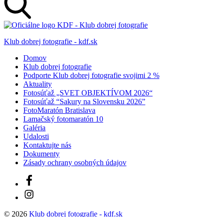
Klub dobrej fotografie - kdf.sk
Domov
Klub dobrej fotografie
Podporte Klub dobrej fotografie svojimi 2 %
Aktuality
Fotosúťaž „SVET OBJEKTÍVOM 2026“
Fotosúťaž “Sakury na Slovensku 2026”
FotoMaratón Bratislava
Lamačský fotomaratón 10
Galéria
Udalosti
Kontaktujte nás
Dokumenty
Zásady ochrany osobných údajov
Facebook
Instagram
© 2026
Klub dobrej fotografie - kdf.sk