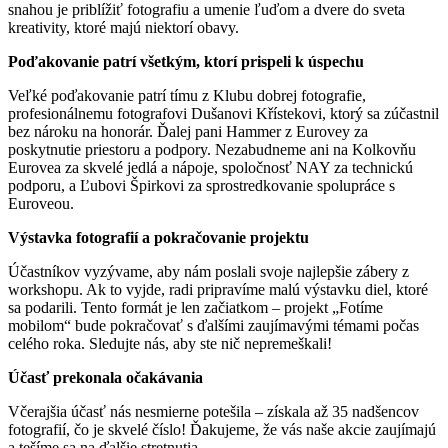
snahou je priblížiť fotografiu a umenie ľuďom a dvere do sveta
kreativity, ktoré majú niektorí obavy.
Poďakovanie patrí všetkým, ktorí prispeli k úspechu
Veľké poďakovanie patrí tímu z Klubu dobrej fotografie,
profesionálnemu fotografovi Dušanovi Křístekovi, ktorý sa zúčastnil
bez nároku na honorár. Ďalej pani Hammer z Eurovey za
poskytnutie priestoru a podpory. Nezabudneme ani na Kolkovňu
Eurovea za skvelé jedlá a nápoje, spoločnosť NAY za technickú
podporu, a Ľubovi Špirkovi za sprostredkovanie spolupráce s
Euroveou.
Výstavka fotografií a pokračovanie projektu
Účastníkov vyzývame, aby nám poslali svoje najlepšie zábery z
workshopu. Ak to vyjde, radi pripravíme malú výstavku diel, ktoré
sa podarili. Tento formát je len začiatkom – projekt „Fotíme
mobilom“ bude pokračovať s ďalšími zaujímavými témami počas
celého roka. Sledujte nás, aby ste nič nepremeškali!
Účasť prekonala očakávania
Včerajšia účasť nás nesmierne potešila – získala až 35 nadšencov
fotografií, čo je skvelé číslo! Ďakujeme, že vás naše akcie zaujímajú
a tešíme sa na ďalšie stretnutia.