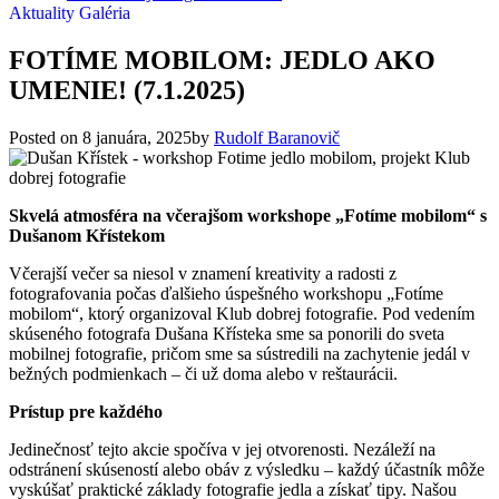
Aktuality
Galéria
FOTÍME MOBILOM: JEDLO AKO
UMENIE! (7.1.2025)
Posted on
8 januára, 2025
by
Rudolf Baranovič
Skvelá atmosféra na včerajšom workshope „Fotíme mobilom“ s
Dušanom Křístekom
Včerajší večer sa niesol v znamení kreativity a radosti z
fotografovania počas ďalšieho úspešného workshopu „Fotíme
mobilom“, ktorý organizoval Klub dobrej fotografie. Pod vedením
skúseného fotografa Dušana Křísteka sme sa ponorili do sveta
mobilnej fotografie, pričom sme sa sústredili na zachytenie jedál v
bežných podmienkach – či už doma alebo v reštaurácii.
Prístup pre každého
Jedinečnosť tejto akcie spočíva v jej otvorenosti. Nezáleží na
odstránení skúseností alebo obáv z výsledku – každý účastník môže
vyskúšať praktické základy fotografie jedla a získať tipy. Našou