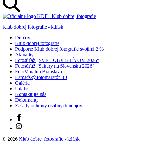
Klub dobrej fotografie - kdf.sk
Domov
Klub dobrej fotografie
Podporte Klub dobrej fotografie svojimi 2 %
Aktuality
Fotosúťaž „SVET OBJEKTÍVOM 2026“
Fotosúťaž “Sakury na Slovensku 2026”
FotoMaratón Bratislava
Lamačský fotomaratón 10
Galéria
Udalosti
Kontaktujte nás
Dokumenty
Zásady ochrany osobných údajov
Facebook
Instagram
© 2026
Klub dobrej fotografie - kdf.sk