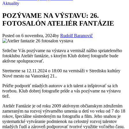
Aktuality
POZÝVAME NA VÝSTAVU: 26.
FOTOSALÓN ATELIÉR FANTÁZIE
Posted on
6 novembra, 2024
by
Rudolf Baranovič
Srdečne Vás pozývame na výstavu a vernisáž nášho spriateleného
fotoklubu Ateliér fantázie, s ktorým Klub dobrej fotografie bude
aktívne spolupracovať.
Stretneme sa 12.11.2024 o 18:00 na vernisáži v Stredisku kultúry
Nové mesto na Vanorskej 21..
Príďte podporiť mladých autorov a ich talent a inšpirovať sa ich
tvorbou. Klub dobrej fotografie príde a vás pozývame na výstavu
tiež.
Ateliér Fantázie je od roku 2009 aktívnym občianskym združením
zameraným na rozvoj výtvarného umenia u detí vo veku od 7 do 18
rokov, špeciálne sústredeným na fotografiu a film. Jeho snahou je
systematické vytváranie podmienok na celostný rozvoj talentov
mladých ľudí a zároveň podporovať tvorivé využitie voľného času.