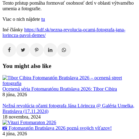
Tento prístup pomáha formovať osobnosť detí v oblasti výtvarného
umenia a fotografie.
Viac o nich nájdete
tu
Iné články
https://kdf.sk/nezna-revolucia-ocami-fotografa-jana-
lorincza-pavol-demes/
You might also like
Ocenená séria Fotomaratónu Bratislava 2026: Tibor Cibira
8 júna, 2026
Nežná revolúcia očami fotografa Jána Lörincza @ Galéria Umelka,
Bratislava (17.11.2024)
18 novembra, 2024
📸 Fotomaratón Bratislava 2026 pozná svojich víťazov!
4 júna, 2026