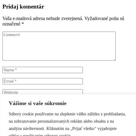
Pridaj komentár
Vaša e-mailová adresa nebude zverejnená.
Vyžadované polia sú
označené
*
Vážime si vaše súkromie
Uložiť moje meno, e-mail a webovú stránku v tomto prehliadači
pre moje budúce komentáre.
Súbory cookie používame na zlepšenie vášho zážitku z prehliadania,
na zobrazovanie personalizovaných reklám alebo obsahu a na
analýzu návštevnosti. Kliknutím na „Prijať všetko“ vyjadrujete
súhlas s používaním súborov cookie.