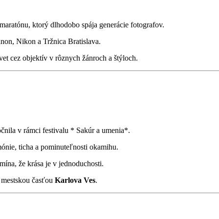
omaratónu, ktorý dlhodobo spája generácie fotografov.
non, Nikon a Tržnica Bratislava.
vet cez objektív v rôznych žánroch a štýloch.
očnila v rámci festivalu * Sakúr a umenia*.
ónie, ticha a pominuteľnosti okamihu.
ína, že krása je v jednoduchosti.
 mestskou časťou
Karlova Ves
.