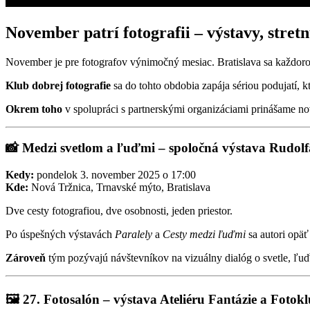
November patrí fotografii – výstavy, stretn
November je pre fotografov výnimočný mesiac. Bratislava sa každoročn
Klub dobrej fotografie
sa do tohto obdobia zapája sériou podujatí, k
Okrem toho
v spolupráci s partnerskými organizáciami prinášame nové
📸 Medzi svetlom a ľuďmi – spoločná výstava Rudol
Kedy:
pondelok 3. november 2025 o 17:00
Kde:
Nová Tržnica, Trnavské mýto, Bratislava
Dve cesty fotografiou, dve osobnosti, jeden priestor.
Po úspešných výstavách
Paralely
a
Cesty medzi ľuďmi
sa autori opäť
Zároveň
tým pozývajú návštevníkov na vizuálny dialóg o svetle, ľuď
🖼️ 27. Fotosalón – výstava Ateliéru Fantázie a Fotok