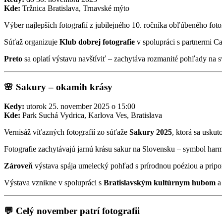
Kde:
Tržnica Bratislava, Trnavské mýto
Výber najlepších fotografií z jubilejného 10. ročníka obľúbeného fot
Súťaž organizuje
Klub dobrej fotografie
v spolupráci s partnermi Ca
Preto
sa oplatí výstavu navštíviť – zachytáva rozmanité pohľady na s
🌸 Sakury – okamih krásy
Kedy:
utorok 25. november 2025 o 15:00
Kde:
Park Suchá Vydrica, Karlova Ves, Bratislava
Vernisáž víťazných fotografií zo súťaže
Sakury 2025
, ktorá sa uskut
Fotografie zachytávajú jarnú krásu sakur na Slovensku – symbol harm
Zároveň
výstava spája umelecký pohľad s prírodnou poéziou a pripom
Výstava vznikne v spolupráci s
Bratislavským kultúrnym hubom
a
💬 Celý november patrí fotografii