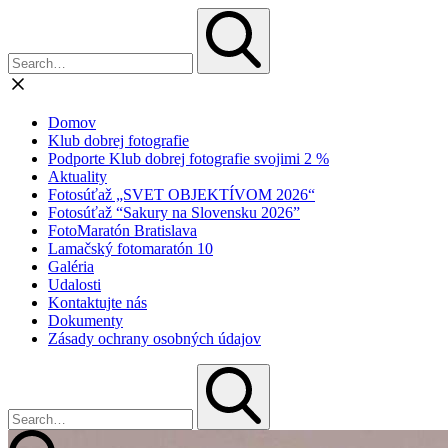
Domov
Klub dobrej fotografie
Podporte Klub dobrej fotografie svojimi 2 %
Aktuality
Fotosúťaž „SVET OBJEKTÍVOM 2026“
Fotosúťaž “Sakury na Slovensku 2026”
FotoMaratón Bratislava
Lamačský fotomaratón 10
Galéria
Udalosti
Kontaktujte nás
Dokumenty
Zásady ochrany osobných údajov