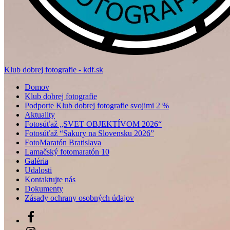
Klub dobrej fotografie - kdf.sk
Domov
Klub dobrej fotografie
Podporte Klub dobrej fotografie svojimi 2 %
Aktuality
Fotosúťaž „SVET OBJEKTÍVOM 2026“
Fotosúťaž “Sakury na Slovensku 2026”
FotoMaratón Bratislava
Lamačský fotomaratón 10
Galéria
Udalosti
Kontaktujte nás
Dokumenty
Zásady ochrany osobných údajov
Facebook
Instagram