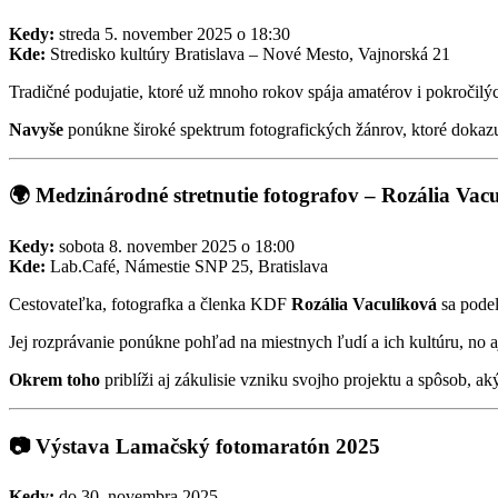
Kedy:
streda 5. november 2025 o 18:30
Kde:
Stredisko kultúry Bratislava – Nové Mesto, Vajnorská 21
Tradičné podujatie, ktoré už mnoho rokov spája amatérov i pokročilýc
Navyše
ponúkne široké spektrum fotografických žánrov, ktoré dokazujú
🌍 Medzinárodné stretnutie fotografov – Rozália Vac
Kedy:
sobota 8. november 2025 o 18:00
Kde:
Lab.Café, Námestie SNP 25, Bratislava
Cestovateľka, fotografka a členka KDF
Rozália Vaculíková
sa podelí
Jej rozprávanie ponúkne pohľad na miestnych ľudí a ich kultúru, no aj
Okrem toho
priblíži aj zákulisie vzniku svojho projektu a spôsob, a
📷 Výstava Lamačský fotomaratón 2025
Kedy:
do 30. novembra 2025