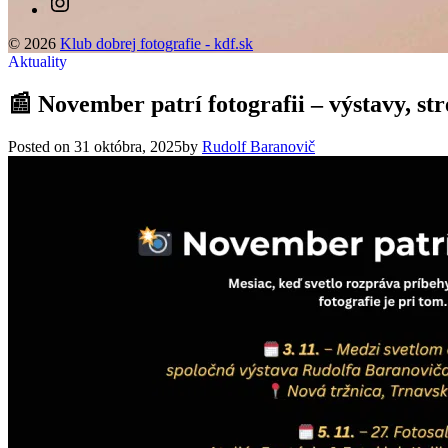
© 2026
Klub dobrej fotografie - kdf.sk
Aktuality
📰 November patrí fotografii – výstavy, str
Posted on
31 októbra, 2025
by
Rudolf Baranovič