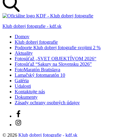
Klub dobrej fotografie - kdf.sk
Domov
Klub dobrej fotografie
Podporte Klub dobrej fotografie svojimi 2 %
Aktuality
Fotosúťaž „SVET OBJEKTÍVOM 2026“
Fotosúťaž “Sakury na Slovensku 2026”
FotoMaratón Bratislava
Lamačský fotomaratón 10
Galéria
Udalosti
Kontaktujte nás
Dokumenty
Zásady ochrany osobných údajov
Facebook
Instagram
© 2026
Klub dobrej fotografie - kdf.sk