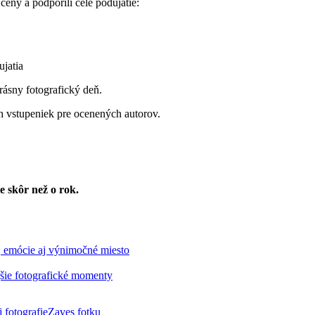
eny a podporili celé podujatie:
ujatia
rásny fotografický deň.
h vstupeniek pre ocenených autorov.
e skôr než o rok.
emócie aj výnimočné miesto
jšie fotografické momenty
 fotografie
Zaves fotku