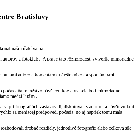
entre Bratislavy
ekonal naše očakávania.
h autorov a fotokluby. A práve táto rôznorodosť vytvorila mimoriadne
tretnutiami autorov, komentármi návštevníkov a spontánnymi
šlo počas dňa množstvo návštevníkov a reakcie boli mimoriadne
priamo medzi ľuďmi.
a pri fotografiách zastavovali, diskutovali s autormi a návštevníkmi
ýchlo sa meniacej predpovedi počasia, no aj napriek tomu mala
hodovali drobné rozdiely, jednotlivé fotografie alebo celková sila