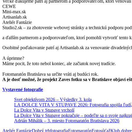
Veľké ďakujeme patrí aj partnerom a podporovateľom, ktorí venovali c
CEWE
Mini-max.sk
Artisanlab.sk
Ateliér Fantázie
Studio2.sk – za zhotovenie webovej stránky a technickú podporu pod
a ďalším partnerom a podporovateľom, ktorí pomohli vytvoriť tento k
Osobitné poďakovanie patrí aj Artisanlab.sk za venovanie divadelnýc
A úprimne?
Máme pocit, že toto nebol koniec, ale začiatok novej tradície.
Fotomaratón Bratislava sa určite vráti aj budúci rok.
A je dosť možné, že projekt Zaves fotku sa v Bratislave objaví ešt
Vystavené fotografie
Svet objektívom 2026 – Výsledky 3. kola
LA DOLCE VITA V STUPAVE 2026: Fotografia spojila ľudí, 
La Dolce Vita v Stupave vrcholí
La Dolce Vita v Stupave pokračuje – podeľte sa o svoje najkra
Adrián Mihálik – 3. miesto Fotomaratón Bratislava 2026
Ateliér Fantázie
Dobrý trh
fotografia
Fotomaratón
Fotosúťaž
Klub dobrej