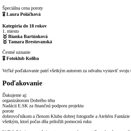
Špeciálna cena poroty
🎖 Laura Poláčková
Kategória do 18 rokov
1. miesto
🥇 Bianka Bartúnková
🥇 Tamara Brestovanská
Čestné uznanie
🎖 Fotoklub Koliba
Veľké poďakovanie patrí všetkým autorom za odvahu vystaviť svoju t
Poďakovanie
Ďakujeme aj:
organizátorom Dobrého trhu
Nadácii E.SK za finančnú podporu projektu
porote
dobrovoľníkom a členom Klubu dobrej fotografie a Ateliéru Fantázie
všetkým, ktorí počas dňa priložili pomocnú ruku