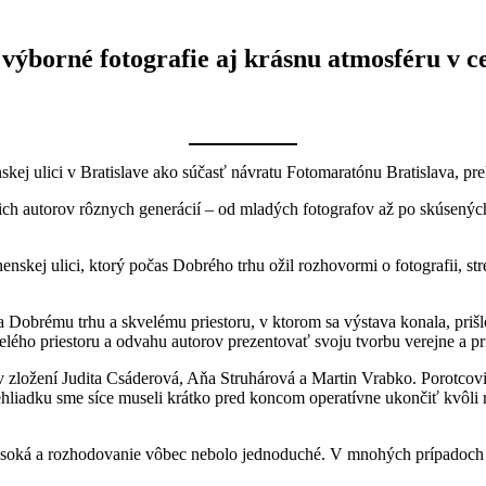
 výborné fotografie aj krásnu atmosféru v c
skej ulici v Bratislave ako súčasť návratu Fotomaratónu Bratislava, pr
cich autorov rôznych generácií – od mladých fotografov až po skúsenýc
nskej ulici, ktorý počas Dobrého trhu ožil rozhovormi o fotografii, s
ka Dobrému trhu a skvelému priestoru, v ktorom sa výstava konala, pri
u celého priestoru a odvahu autorov prezentovať svoju tvorbu verejne a 
ložení Judita Csáderová, Aňa Struhárová a Martin Vrabko. Porotcovia s
hliadku sme síce museli krátko pred koncom operatívne ukončiť kvôli r
ysoká a rozhodovanie vôbec nebolo jednoduché. V mnohých prípadoch roz