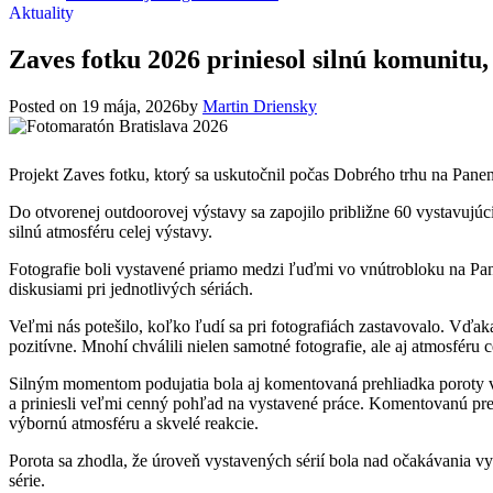
Aktuality
Zaves fotku 2026 priniesol silnú komunitu,
Posted on
19 mája, 2026
by
Martin Driensky
Projekt Zaves fotku, ktorý sa uskutočnil počas Dobrého trhu na Panen
Do otvorenej outdoorovej výstavy sa zapojilo približne 60 vystavujú
silnú atmosféru celej výstavy.
Fotografie boli vystavené priamo medzi ľuďmi vo vnútrobloku na Pane
diskusiami pri jednotlivých sériách.
Veľmi nás potešilo, koľko ľudí sa pri fotografiách zastavovalo. Vďa
pozitívne. Mnohí chválili nielen samotné fotografie, ale aj atmosfér
Silným momentom podujatia bola aj komentovaná prehliadka poroty v z
a priniesli veľmi cenný pohľad na vystavené práce. Komentovanú pre
výbornú atmosféru a skvelé reakcie.
Porota sa zhodla, že úroveň vystavených sérií bola nad očakávania v
série.