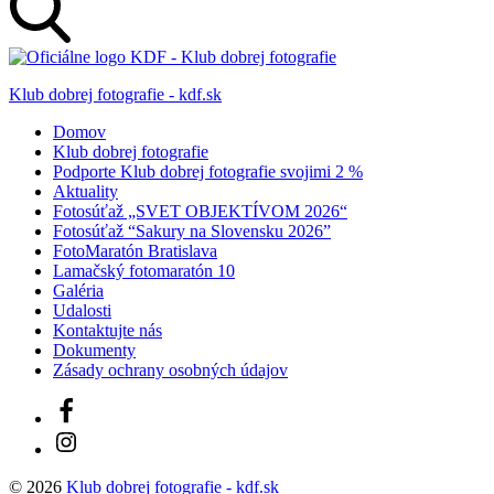
Klub dobrej fotografie - kdf.sk
Domov
Klub dobrej fotografie
Podporte Klub dobrej fotografie svojimi 2 %
Aktuality
Fotosúťaž „SVET OBJEKTÍVOM 2026“
Fotosúťaž “Sakury na Slovensku 2026”
FotoMaratón Bratislava
Lamačský fotomaratón 10
Galéria
Udalosti
Kontaktujte nás
Dokumenty
Zásady ochrany osobných údajov
Facebook
Instagram
© 2026
Klub dobrej fotografie - kdf.sk