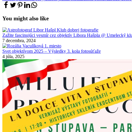
You might also like
Zažite fascinujúci vesmír cez objektív Libora Hašpla @ Umelecký klu
7 decembra, 2024
Svet objektívom 2025 – Výsledky 3. kola fotosúťaže
4 júla, 2025