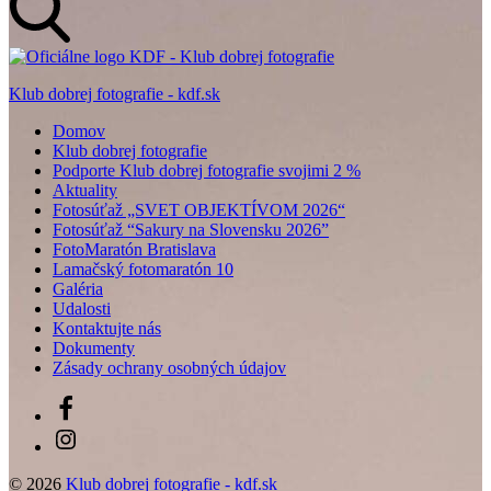
Klub dobrej fotografie - kdf.sk
Domov
Klub dobrej fotografie
Podporte Klub dobrej fotografie svojimi 2 %
Aktuality
Fotosúťaž „SVET OBJEKTÍVOM 2026“
Fotosúťaž “Sakury na Slovensku 2026”
FotoMaratón Bratislava
Lamačský fotomaratón 10
Galéria
Udalosti
Kontaktujte nás
Dokumenty
Zásady ochrany osobných údajov
Facebook
Instagram
© 2026
Klub dobrej fotografie - kdf.sk