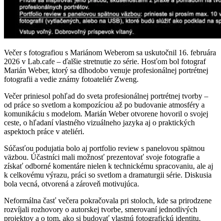
Večer s fotografiou s Mariánom Weberom sa uskutočnil 16. februára
2026 v Lab.cafe – ďalšie stretnutie zo série. Hosťom bol fotograf
Marián Weber, ktorý sa dlhodobo venuje profesionálnej portrétnej
fotografii a vedie známy fotoateliér Zweng.
Večer priniesol pohľad do sveta profesionálnej portrétnej tvorby –
od práce so svetlom a kompozíciou až po budovanie atmosféry a
komunikáciu s modelom. Marián Weber otvorene hovoril o svojej
ceste, o hľadaní vlastného vizuálneho jazyka aj o praktických
aspektoch práce v ateliéri.
Súčasťou podujatia bolo aj portfolio review s panelovou spätnou
väzbou. Účastníci mali možnosť prezentovať svoje fotografie a
získať odborné komentáre nielen k technickému spracovaniu, ale aj
k celkovému výrazu, práci so svetlom a dramaturgii série. Diskusia
bola vecná, otvorená a zároveň motivujúca.
Neformálna časť večera pokračovala pri stoloch, kde sa prirodzene
rozvíjali rozhovory o autorskej tvorbe, smerovaní jednotlivých
projektov a o tom, ako si budovať vlastnú fotografickú identitu.