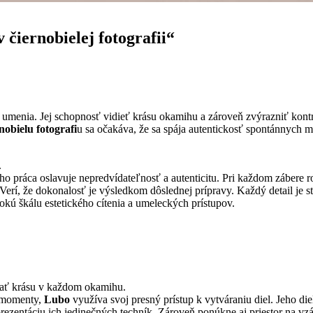
čiernobielej fotografii“
 umenia. Jej schopnosť vidieť krásu okamihu a zároveň zvýrazniť kontra
nobielu fotografi
u sa očakáva, že sa spája autentickosť spontánnych 
.
o práca oslavuje nepredvídateľnosť a autenticitu. Pri každom zábere r
 Verí, že dokonalosť je výsledkom dôslednej prípravy. Každý detail je 
rokú škálu estetického cítenia a umeleckých prístupov.
ímať krásu v každom okamihu.
é momenty,
Lubo
využíva svoj presný prístup k vytváraniu diel. Jeho die
prezentáciu ich jedinečných techník. Zároveň ponúkne aj priestor na vz