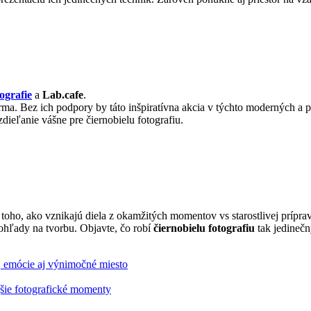
ografie
a
Lab.cafe
.
arma. Bez ich podpory by táto inšpiratívna akcia v týchto moderných a
dieľanie vášne pre čiernobielu fotografiu.
 toho, ako vznikajú diela z okamžitých momentov vs starostlivej príprav
pohľady na tvorbu. Objavte, čo robí
čiernobielu fotografiu
tak jedineč
emócie aj výnimočné miesto
jšie fotografické momenty