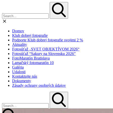
Domov
Klub dobrej fotografie
Podporte Klub dobrej fotografie svojimi 2 %
Aktuality
Fotosúťaž „SVET OBJEKTÍVOM 2026“
Fotosúťaž “Sakury na Slovensku 2026”
FotoMaratón Bratislava
Lamačský fotomaratón 10
Galéria
Udalosti
Kontaktujte nás
Dokumenty
Zásady ochrany osobných údajov