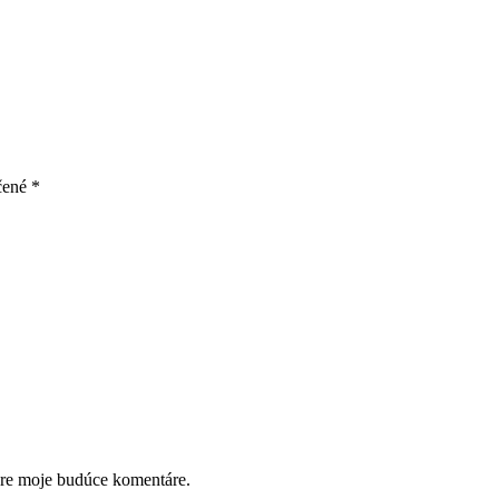
čené
*
pre moje budúce komentáre.