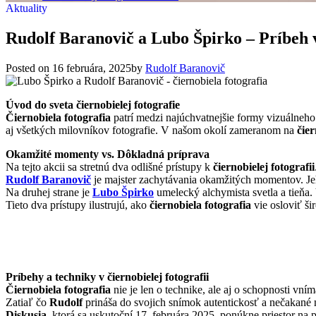
Aktuality
Rudolf Baranovič a Lubo Špirko – Príbeh v 
Posted on
16 februára, 2025
by
Rudolf Baranovič
Úvod do sveta čiernobielej fotografie
Čiernobiela fotografia
patrí medzi najúchvatnejšie formy vizuálneho
aj všetkých milovníkov fotografie. V našom okolí zameranom na
čier
Okamžité momenty vs. Dôkladná príprava
Na tejto akcii sa stretnú dva odlišné prístupy k
čiernobielej fotografii
Rudolf Baranovič
je majster zachytávania okamžitých momentov. Jeh
Na druhej strane je
Lubo Špirko
umelecký alchymista svetla a tieňa.
Tieto dva prístupy ilustrujú, ako
čiernobiela fotografia
vie osloviť ši
Príbehy a techniky v čiernobielej fotografii
Čiernobiela fotografia
nie je len o technike, ale aj o schopnosti vn
Zatiaľ čo
Rudolf
prináša do svojich snímok autentickosť a nečakan
Diskusia
, ktorá sa uskutoční 17. februára 2025, ponúkne priestor na 