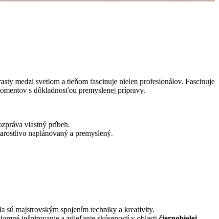
sty medzi svetlom a tieňom fascinuje nielen profesionálov. Fascinuje
momentov s dôkladnosťou premyslenej prípravy.
ozpráva vlastný príbeh.
starostlivo naplánovaný a premyslený.
la sú majstrovským spojením techniky a kreativity.
ájomné inšpirovanie a zdieľanie skúseností v oblasti
čiernobielej