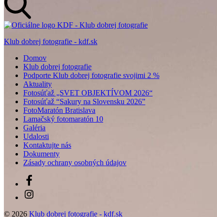
Klub dobrej fotografie - kdf.sk
Domov
Klub dobrej fotografie
Podporte Klub dobrej fotografie svojimi 2 %
Aktuality
Fotosúťaž „SVET OBJEKTÍVOM 2026“
Fotosúťaž “Sakury na Slovensku 2026”
FotoMaratón Bratislava
Lamačský fotomaratón 10
Galéria
Udalosti
Kontaktujte nás
Dokumenty
Zásady ochrany osobných údajov
Facebook
Instagram
© 2026
Klub dobrej fotografie - kdf.sk