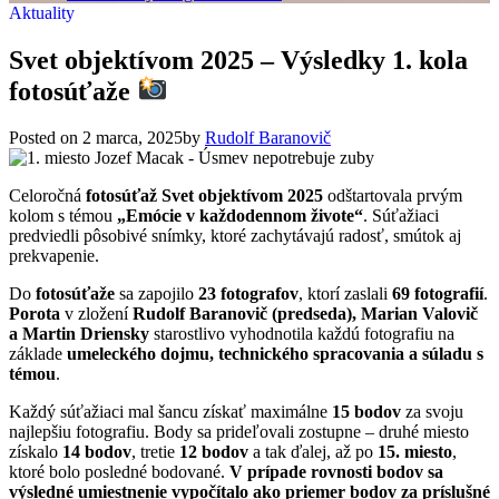
Aktuality
Svet objektívom 2025 – Výsledky 1. kola
fotosúťaže
Posted on
2 marca, 2025
by
Rudolf Baranovič
Celoročná
fotosúťaž Svet objektívom 2025
odštartovala prvým
kolom s témou
„Emócie v každodennom živote“
. Súťažiaci
predviedli pôsobivé snímky, ktoré zachytávajú radosť, smútok aj
prekvapenie.
Do
fotosúťaže
sa zapojilo
23 fotografov
, ktorí zaslali
69 fotografií
.
Porota
v zložení
Rudolf Baranovič (predseda), Marian Valovič
a Martin Driensky
starostlivo vyhodnotila každú fotografiu na
základe
umeleckého dojmu, technického spracovania a súladu s
témou
.
Každý súťažiaci mal šancu získať maximálne
15 bodov
za svoju
najlepšiu fotografiu. Body sa prideľovali zostupne – druhé miesto
získalo
14 bodov
, tretie
12 bodov
a tak ďalej, až po
15. miesto
,
ktoré bolo posledné bodované.
V prípade rovnosti bodov sa
výsledné umiestnenie vypočítalo ako priemer bodov za príslušné