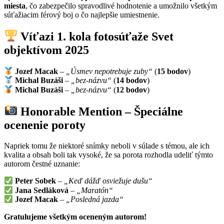
miesta
, čo zabezpečilo spravodlivé hodnotenie a umožnilo všetkým
súťažiacim férový boj o čo najlepšie umiestnenie.
Víťazi 1. kola fotosúťaže Svet
objektívom 2025
Jozef Macak
–
„Úsmev nepotrebuje zuby“
(
15 bodov
)
Michal Buzáši
–
„bez-názvu“
(
14 bodov
)
Michal Buzáši
–
„bez-názvu“
(
12 bodov
)
Honorable Mention – Špeciálne
ocenenie poroty
Napriek tomu že niektoré snímky neboli v súlade s témou, ale ich
kvalita a obsah boli tak vysoké, že sa porota rozhodla udeliť týmto
autorom čestné uznanie:
Peter Sobek
–
„Keď dážď osviežuje dušu“
Jana Sedláková
–
„Maratón“
Jozef Macak
–
„Posledná jazda“
Gratulujeme všetkým oceneným autorom!