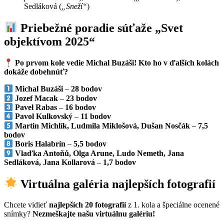
Sedláková (
„Sneží“
)
Priebežné poradie súťaže „Svet
objektívom 2025“
Po prvom kole vedie Michal Buzáši! Kto ho v ďalších kolách
dokáže dobehnúť?
Michal Buzáši
–
28 bodov
Jozef Macak
–
23 bodov
Pavel Rabas
–
16 bodov
Pavol Kulkovský
–
11 bodov
Martin Michlík, Ludmila Miklošová, Dušan Nosčák
–
7,5
bodov
Boris Halabrín
–
5,5 bodov
Vlaďka Antoňů, Olga Arune, Ludo Nemeth, Jana
Sedláková, Jana Kollarová
–
1,7 bodov
Virtuálna galéria najlepších fotografií
Chcete vidieť
najlepších 20 fotografií
z 1. kola a špeciálne ocenené
snímky?
Nezmeškajte našu virtuálnu galériu!