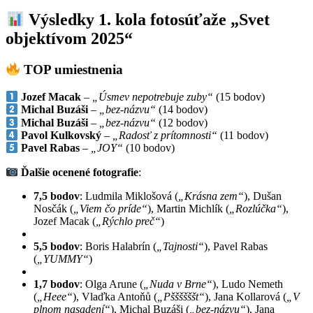
Výsledky 1. kola fotosúťaže „Svet
objektívom 2025“
TOP umiestnenia
Jozef Macak
–
„Úsmev nepotrebuje zuby“
(15 bodov)
Michal Buzáši
–
„bez-názvu“
(14 bodov)
Michal Buzáši
–
„bez-názvu“
(12 bodov)
Pavol Kulkovský
–
„Radosť z prítomnosti“
(11 bodov)
Pavel Rabas
–
„JOY“
(10 bodov)
Ďalšie ocenené fotografie
:
7,5 bodov
: Ludmila Miklošová (
„Krásna zem“
), Dušan
Nosčák (
„Viem čo príde“
), Martin Michlík (
„Rozlúčka“
),
Jozef Macak (
„Rýchlo preč“
)
5,5 bodov
: Boris Halabrín (
„Tajnosti“
), Pavel Rabas
(
„YUMMY“
)
1,7 bodov
: Olga Arune (
„Nuda v Brne“
), Ludo Nemeth
(
„Heee“
), Vlaďka Antoňů (
„Pššššššt“
), Jana Kollarová (
„V
plnom nasadení“
), Michal Buzáši (
„bez-názvu“
), Jana