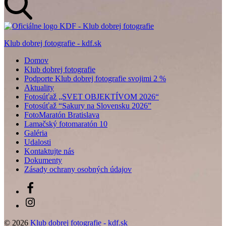
Klub dobrej fotografie - kdf.sk
Domov
Klub dobrej fotografie
Podporte Klub dobrej fotografie svojimi 2 %
Aktuality
Fotosúťaž „SVET OBJEKTÍVOM 2026“
Fotosúťaž “Sakury na Slovensku 2026”
FotoMaratón Bratislava
Lamačský fotomaratón 10
Galéria
Udalosti
Kontaktujte nás
Dokumenty
Zásady ochrany osobných údajov
Facebook
Instagram
© 2026
Klub dobrej fotografie - kdf.sk