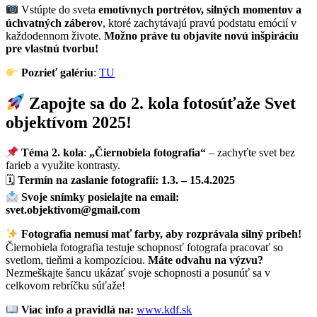
Vstúpte do sveta
emotívnych portrétov, silných momentov a
úchvatných záberov
, ktoré zachytávajú pravú podstatu emócií v
každodennom živote.
Možno práve tu objavíte novú inšpiráciu
pre vlastnú tvorbu!
Pozrieť galériu
:
TU
Zapojte sa do 2. kola fotosúťaže Svet
objektívom 2025!
Téma 2. kola
:
„Čiernobiela fotografia“
– zachyťte svet bez
farieb a využite kontrasty.
🗓
Termín na zaslanie fotografií:
1.3. – 15.4.2025
Svoje snímky posielajte na email:
svet.objektivom@gmail.com
Fotografia nemusí mať farby, aby rozprávala silný príbeh!
Čiernobiela fotografia testuje schopnosť fotografa pracovať so
svetlom, tieňmi a kompozíciou.
Máte odvahu na výzvu?
Nezmeškajte šancu ukázať svoje schopnosti a posunúť sa v
celkovom rebríčku súťaže!
Viac info a pravidlá na:
www.kdf.sk