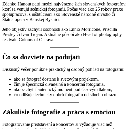
Zdenko Hanout patrí medzi najvýraznejších slovenských fotografov,
ktorí sa venujú scénickej fotografii. Počas viac ako 25 rokov praxe
spolupracoval s inštitúciami ako Slovenské národné divadlo či
Štátna opera v Banskej Bystrici.
Jeho objektív zachytil osobnosti ako Ennio Morricone, Priscilla
Presley či Ivan Trojan. Aktuálne pôsobí ako Head of photography
festivalu Colours of Ostrava.
Čo sa dozviete na podujatí
Diskusný večer ponúkne praktický aj osobný pohľad na fotografiu:
ako sa fotograf dostane k svetovým projektom,
čím je špecifická divadelná a koncertná fotografia,
ako zachytiť autentický moment pod časovým tlakom,
čo odlišuje technicky dobrú fotografiu od silného obrazu.
Zákulisie fotografie a práca s emóciou
Fotografovanie predstavení a koncertov si vyžaduje viac než