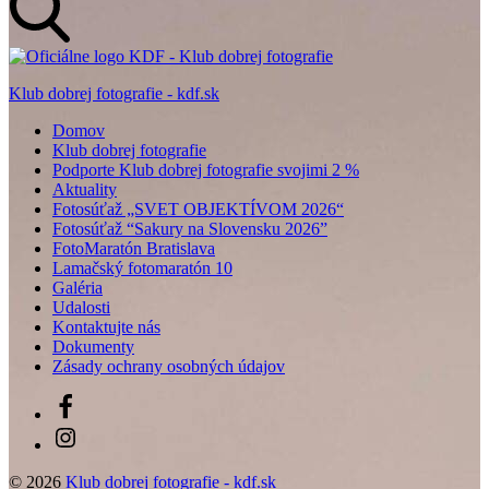
Klub dobrej fotografie - kdf.sk
Domov
Klub dobrej fotografie
Podporte Klub dobrej fotografie svojimi 2 %
Aktuality
Fotosúťaž „SVET OBJEKTÍVOM 2026“
Fotosúťaž “Sakury na Slovensku 2026”
FotoMaratón Bratislava
Lamačský fotomaratón 10
Galéria
Udalosti
Kontaktujte nás
Dokumenty
Zásady ochrany osobných údajov
Facebook
Instagram
© 2026
Klub dobrej fotografie - kdf.sk