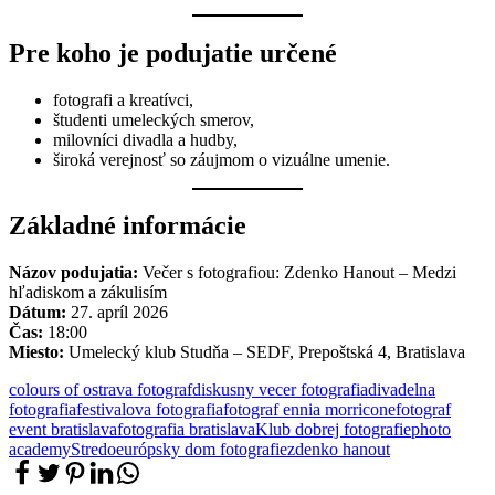
Pre koho je podujatie určené
fotografi a kreatívci,
študenti umeleckých smerov,
milovníci divadla a hudby,
široká verejnosť so záujmom o vizuálne umenie.
Základné informácie
Názov podujatia:
Večer s fotografiou: Zdenko Hanout – Medzi
hľadiskom a zákulisím
Dátum:
27. apríl 2026
Čas:
18:00
Miesto:
Umelecký klub Studňa – SEDF, Prepoštská 4, Bratislava
colours of ostrava fotograf
diskusny vecer fotografia
divadelna
fotografia
festivalova fotografia
fotograf ennia morricone
fotograf
event bratislava
fotografia bratislava
Klub dobrej fotografie
photo
academy
Stredoeurópsky dom fotografie
zdenko hanout